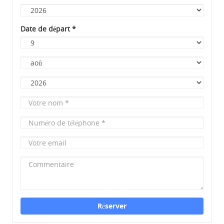
Mois
Année
Date de départ
*
Jour
Mois
Année
Votre
nom
*
Numéro
de
téléphone
Votre
*
email
Commentaire
Réserver