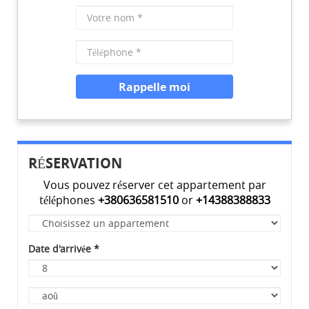
Votre
nom
*
Numéro
de
téléphone
Rappelle moi
*
RÉSERVATION
Vous pouvez ré server cet appartement par
té lé phones
+380636581510
or
+14388388833
Appartement
*
Date d'arrivée
*
Jour