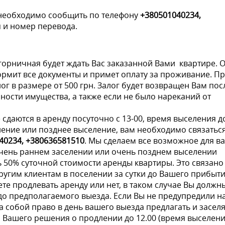
 необходимо сообщить по телефону
+380501040234,
 и номер перевода.
горничная будет ждать Вас заказанной Вами квартире. 
ормит все документы и примет оплату за проживание. П
г в размере от 500 грн. Залог будет возвращен Вам пос
ности имущества, а также если не было нареканий от
сдаются в аренду посуточно c 13-00, время выселения до
ление или позднее выселение, вам необходимо связаться
40234, +380636581510
. Мы сделаем все возможное для в
очень раннем заселении или очень позднем выселении
50% суточной стоимости аренды квартиры. Это связано
ругим клиентам в поселении за сутки до Вашего прибыти
ете продлевать аренду или нет, в таком случае Вы должн
о предполагаемого выезда. Если Вы не предупредили на
 собой право в день вашего выезда предлагать и заселя
и Вашего решения о продлении до 12.00 (время выселени