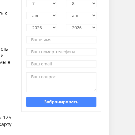
ь к
День
День
Месяц
Месяц
Год
Ваше
Год
имя
ость
*
Ваш
ии
номер
 мы в
телефона
Ваш
*
email
Комментарий
Забронировать
. 126
карту