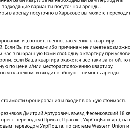
нная Вами квартира на необходимый Вам период и в
 подходящие варианты посуточной аренды.
ры в аренду посуточно в Харькове вы можете переходит
ования и ,соответственно, заселения в квартиру.
й. Если Вы по каким-либо причинам не имеете возможн
им Вас в выбранную Вами свободную квартиру при услов
они. Если Ваша квартира окажется все-таки занятой, то
ную по цене и/или месторасположению квартиру.
ьным платежом и входит в общую стоимость аренды
 стоимости бронирования и входит в общую стоимость
езняков Дмитрий Артурович, въезд Фесенковский 18 кв
ресс-переводом (Приват, Правэкс, УкрСоцБанк др.), на 
товым переводом УкрПошта, по системе Western Union и