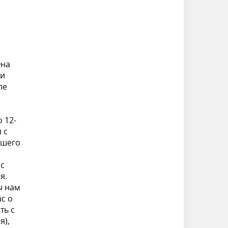
Она
ри
ле
 12-
 с
ашего
 с
я.
ы нам
с о
ть с
я),